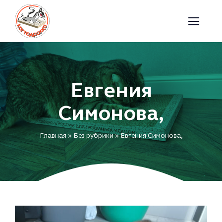
Skip
to
content
Евгения
Симонова,
Главная
»
Без рубрики
»
Евгения Симонова,