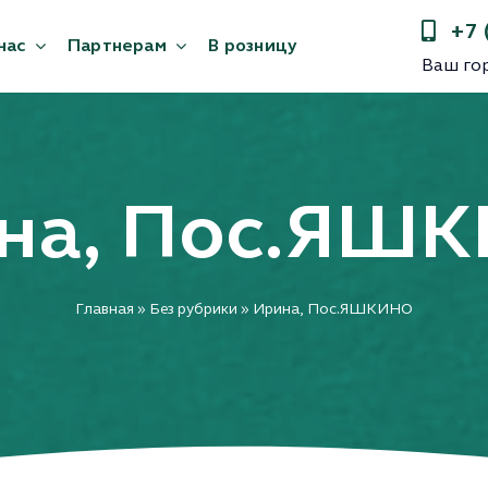
+7 
+7 
нас
нас
Партнерам
Партнерам
В розницу
В розницу
Ваш го
Ваш го
на, Пос.ЯШ
Главная
»
Без рубрики
»
Ирина, Пос.ЯШКИНО