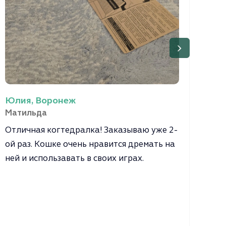
Юлия, Воронеж
Дар
Матильда
Ниг
Отличная когтедралка! Заказываю уже 2-
Нес
ой раз. Кошке очень нравится дремать на
кот
ней и использавать в своих играх.
при
наб
точ
про