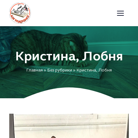
Skip
to
content
Кристина, Лобня
Главная
»
Без рубрики
»
Кристина, Лобня