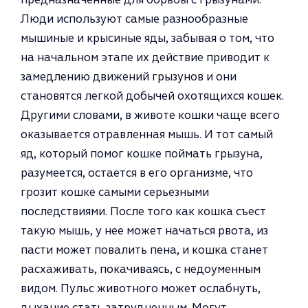
Люди используют са­мые разнообразные
мышиные и крысиные яды, забывая о том, что
на начальном этапе их действие приводит к
замедлению движений грызунов и они
становятся легкой добычей охотящихся кошек.
Другими словами, в животе кошки чаще всего
оказывается отравлен­ная мышь. И тот самый
яд, который помог кошке поймать грызуна,
разумеется, остается в его организме, что
грозит кошке самы­ми серьезными
последствиями. По­сле того как кошка съест
такую мышь, у нее может начаться рвота, из
пасти может повалить пена, и кошка станет
расхаживать, покачи­ваясь, с недоуменным
видом. Пульс животного может ослабнуть,
дыха­ние стать затрудненным. Могут