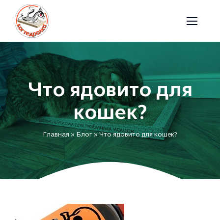
Skip
to
content
Что ядовито для
кошек?
Главная
»
Блог
»
Что ядовито для кошек?