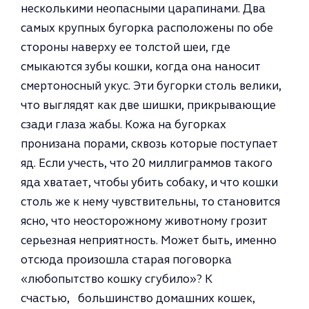
несколькими неопасными царапинами. Два
самых крупных бугорка расположены по обе
стороны наверху ее толстой шеи, где
смыкаются зубы кошки, когда она наносит
смертоносный укус. Эти бугорки столь велики,
что вы­глядят как две шишки, прикрывающие
сзади глаза жабы. Кожа на бугорках
пронизана порами, сквозь которые поступает
яд. Если учесть, что 20 мил­лиграммов такого
яда хватает, что­бы убить собаку, и что кошки
столь же к нему чувствительны, то стано­вится
ясно, что неосторожному жи­вотному грозит
серьезная неприятность. Может быть, именно
отсюда произошла старая поговорка
«любопытство кошку сгубило»? К
счастью, большинство домашних кошек,