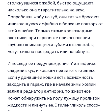
столкнувшихся с жабой, быстро ощущают,
насколько она отвратительна на вкус.
Попробовав жабу на зуб, они тут же бросают
извивающуюся амфибию и более не повторяют
этой ошибки. Только са­мые кровожадные
охотники, при первом же прикосновении
глубоко впивающиеся зубами в шею жабы,
могут сильно пострадать или погиб­нуть.
И последнее предупреждение. У антифриза
сладкий вкус, и кошкам нравится его запах.
Если у домаш­ней кошки есть возможность
захо­дить в гараж, где в начале зимы хо­зяин
залил в радиатор антифриз, то животное
может обнаружить на по­лу лужицу пролитой
жидкости и лизнуть ее. Этиленгликоль спосо­