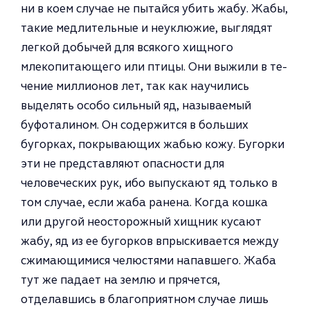
ни в коем случае не пытайся убить жабу. Жабы,
такие медлительные и не­уклюжие, выглядят
легкой добычей для всякого хищного
млекопитаю­щего или птицы. Они выжили в те­
чение миллионов лет, так как нау­чились
выделять особо сильный яд, называемый
буфоталином. Он со­держится в больших
бугорках, покрывающих жабью кожу. Бу­горки
эти не представляют опасно­сти для
человеческих рук, ибо вы­пускают яд только в
том случае, ес­ли жаба ранена. Когда кошка
или другой неосторожный хищник ку­сают
жабу, яд из ее бугорков впрыскивается между
сжимающи­мися челюстями напавшего. Жаба
тут же падает на землю и прячется,
отделавшись в благоприятном слу­чае лишь