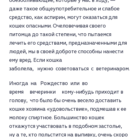
обезболивающие, которые у нас в ходу, —
даже такое обще­употребительное и слабое
средство, как аспирин, могут оказаться для
кошек опасными. Очеловечивая своего
питомца до такой степени, что пытаемся
лечить его средствами, предназначенными для
людей, мы в своей доброте способны нанести
ему вред. Если кошка
заболела, нужно советоваться с ветеринаром.
Иногда на Рождество или во
время вечеринки кому-нибудь приходит в
голову, что было бы очень весело доставить
кошке хозя­ина «удовольствие», подмешав к ее
молоку спиртное. Большинство ко­шек
откажутся участвовать в подо­бном застолье,
ну а те, кто польстится на выпивку, очень скоро